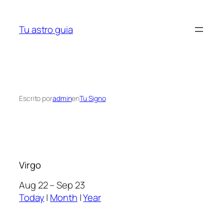
Saltar
al
Tu astro guia
contenido
Escrito por
admin
en
Tu Signo
Virgo
Aug 22 – Sep 23
Today
|
Month
|
Year